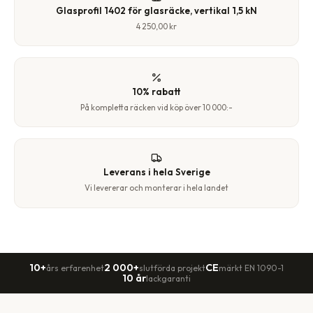
Glasprofil 1402 för glasräcke, vertikal 1,5 kN
4 250,00 kr
10% rabatt
På kompletta räcken vid köp över 10 000:-
Leverans i hela Sverige
Vi levererar och monterar i hela landet
10+
2 000+
CE
års erfarenhet
slutförda projekt
märkt EN 1090-1
10 år
lackgaranti