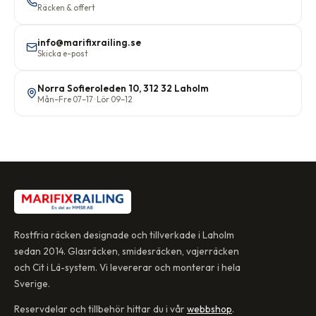
Räcken & offert
info@marifixrailing.se
Skicka e-post
Norra Sofieroleden 10, 312 32 Laholm
Mån–Fre 07–17 · Lör 09–12
Rostfria räcken designade och tillverkade i Laholm
sedan 2014. Glasräcken, smidesräcken, vajerräcken
och Cit i Lä-system. Vi levererar och monterar i hela
Sverige.
Reservdelar och tillbehör hittar du i vår
webbshop
.