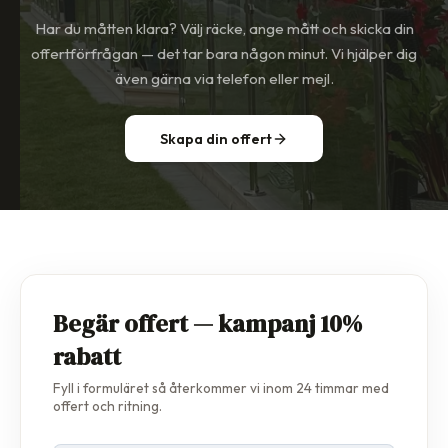
Har du måtten klara? Välj räcke, ange mått och skicka din
offertförfrågan — det tar bara någon minut. Vi hjälper dig
även gärna via telefon eller mejl.
Skapa din offert
Begär offert — kampanj 10%
rabatt
Fyll i formuläret så återkommer vi inom 24 timmar med
offert och ritning.