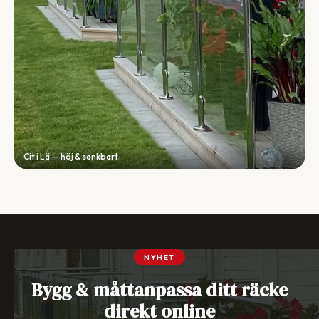
Cit i Lä — höj & sänkbart
NYHET
Bygg & måttanpassa ditt räcke
direkt online